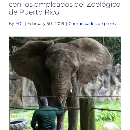
con los empleados del Zoológico
de Puerto Rico
By
FCT
|
February 5th, 2019
|
Comunicados de prensa