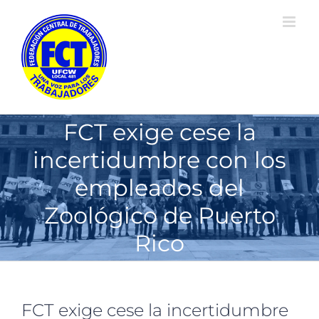
Skip
to
content
FCT exige cese la
incertidumbre con los
empleados del
Zoológico de Puerto
Rico
FCT exige cese la incertidumbre