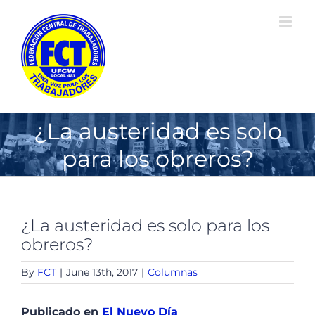
Skip
to
content
¿La austeridad es solo
para los obreros?
¿La austeridad es solo para los
obreros?
By
FCT
|
June 13th, 2017
|
Columnas
Publicado en
El Nuevo Día