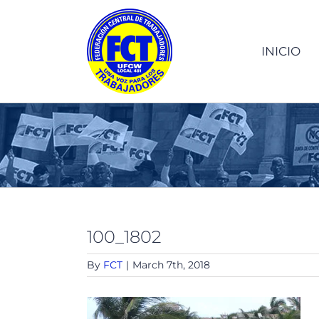
Skip
to
content
INICIO
100_1802
By
FCT
|
March 7th, 2018